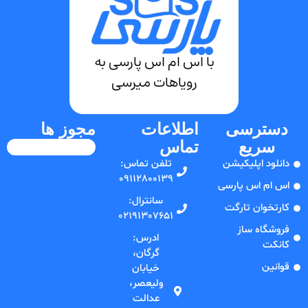
با اس ام اس پارسی به
رویاهات میرسی
دسترسی
اطلاعات
مجوز ها
سریع
تماس
دانلود اپلیکیشن
تلفن‌ تماس:
09112800139
اس ام اس پارسی
سانترال:
کارتخوان تارگت
02191307651
فروشگاه ساز
ادرس:
کانکت
گرگان،
قوانین
خیابان
ولیعصر،
عدالت