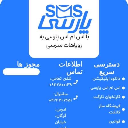
با اس ام اس پارسی به
رویاهات میرسی
دسترسی
اطلاعات
مجوز ها
سریع
تماس
دانلود اپلیکیشن
تلفن‌ تماس:
09112800139
اس ام اس پارسی
سانترال:
کارتخوان تارگت
02191307651
فروشگاه ساز
ادرس:
کانکت
گرگان،
قوانین
خیابان