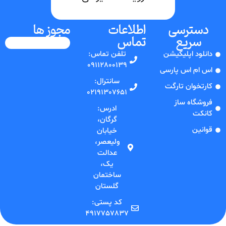
دسترسی
اطلاعات
مجوز ها
سریع
تماس
دانلود اپلیکیشن
تلفن‌ تماس:
09112800139
اس ام اس پارسی
سانترال:
کارتخوان تارگت
02191307651
فروشگاه ساز
ادرس:
کانکت
گرگان،
قوانین
خیابان
ولیعصر،
عدالت
یک،
ساختمان
گلستان
کد پستی:
4917757837