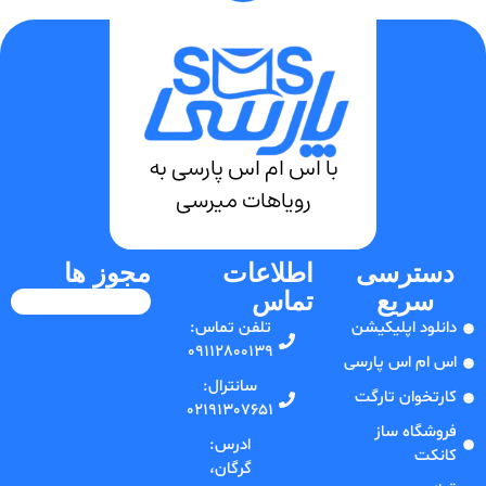
با اس ام اس پارسی به
رویاهات میرسی
دسترسی
اطلاعات
مجوز ها
سریع
تماس
دانلود اپلیکیشن
تلفن‌ تماس:
09112800139
اس ام اس پارسی
سانترال:
کارتخوان تارگت
02191307651
فروشگاه ساز
ادرس:
کانکت
گرگان،