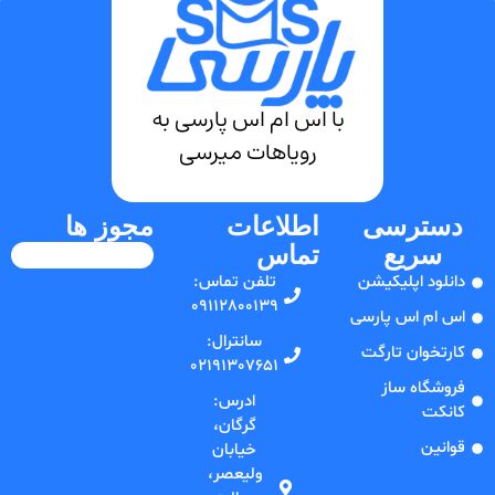
با اس ام اس پارسی به
رویاهات میرسی
دسترسی
اطلاعات
مجوز ها
سریع
تماس
دانلود اپلیکیشن
تلفن‌ تماس:
09112800139
اس ام اس پارسی
سانترال:
کارتخوان تارگت
02191307651
فروشگاه ساز
ادرس:
کانکت
گرگان،
قوانین
خیابان
ولیعصر،